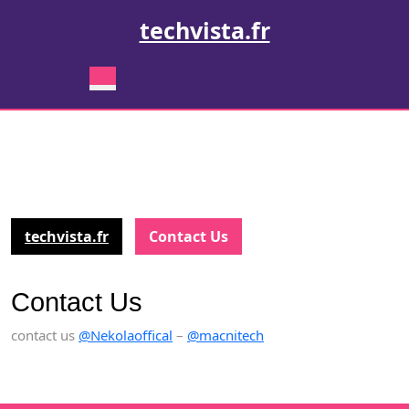
Skip
techvista.fr
to
content
Skip
Open
to
Button
content
techvista.fr
Contact Us
Contact Us
contact us
@Nekolaoffical
–
@macnitech