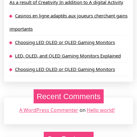
As a result of Creativity In addition to A digital Activity
Casinos en ligne adaptés aux joueurs cherchant gains
importants
Choosing LED OLED or QLED Gaming Monitors
LED, OLED, and QLED Gaming Monitors Explained
Choosing LED OLED or QLED Gaming Monitors
Recent Comments
A WordPress Commenter
on
Hello world!