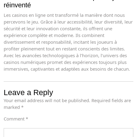
réinventé
Les casinos en ligne ont transformé la manière dont nous
percevons le jeu. Grâce à leur accessibilité, leur diversité, leur
sécurité et leur innovation constante, ils offrent une
expérience complète et moderne. Ils combinent
divertissement et responsabilité, incitant les joueurs à
profiter pleinement tout en restant conscients des limites.
Avec les avancées technologiques à l’horizon, l’univers des
casinos numériques promet des expériences toujours plus
immersives, captivantes et adaptées aux besoins de chacun.
Leave a Reply
Your email address will not be published.
Required fields are
marked
*
Comment
*