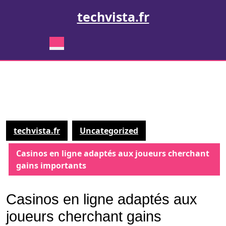
Skip
techvista.fr
to
content
Skip
Open
to
Button
content
techvista.fr
Uncategorized
Casinos en ligne adaptés aux joueurs cherchant
gains importants
Casinos en ligne adaptés aux
joueurs cherchant gains