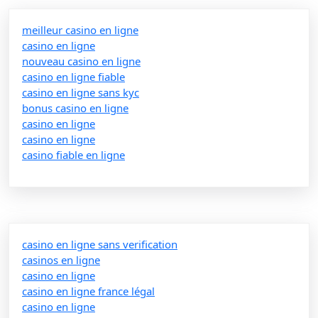
meilleur casino en ligne
casino en ligne
nouveau casino en ligne
casino en ligne fiable
casino en ligne sans kyc
bonus casino en ligne
casino en ligne
casino en ligne
casino fiable en ligne
casino en ligne sans verification
casinos en ligne
casino en ligne
casino en ligne france légal
casino en ligne