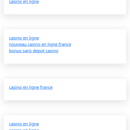
casino en ligne
casino en ligne
nouveau casino en ligne france
bonus sans depot casino
casino en ligne france
casino en ligne
casino en ligne