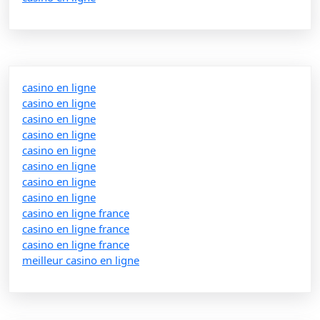
casino en ligne
casino en ligne
casino en ligne
casino en ligne
casino en ligne
casino en ligne
casino en ligne
casino en ligne
casino en ligne france
casino en ligne france
casino en ligne france
meilleur casino en ligne