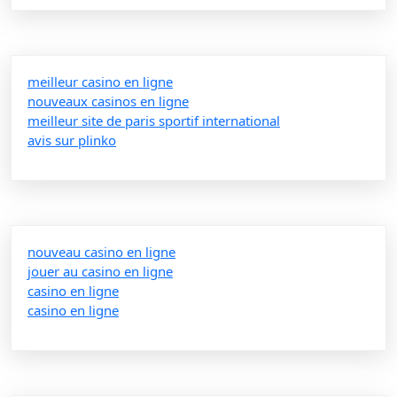
meilleur casino en ligne
nouveaux casinos en ligne
meilleur site de paris sportif international
avis sur plinko
nouveau casino en ligne
jouer au casino en ligne
casino en ligne
casino en ligne