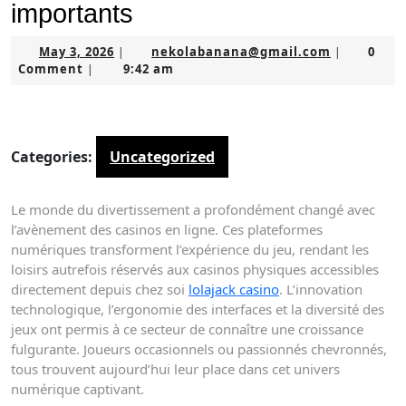
importants
May
nekolaban
May 3, 2026
nekolabanana@gmail.com
0
|
|
3,
Comment
9:42 am
|
2026
Categories:
Uncategorized
Le monde du divertissement a profondément changé avec
l’avènement des casinos en ligne. Ces plateformes
numériques transforment l’expérience du jeu, rendant les
loisirs autrefois réservés aux casinos physiques accessibles
directement depuis chez soi
lolajack casino
. L’innovation
technologique, l’ergonomie des interfaces et la diversité des
jeux ont permis à ce secteur de connaître une croissance
fulgurante. Joueurs occasionnels ou passionnés chevronnés,
tous trouvent aujourd’hui leur place dans cet univers
numérique captivant.