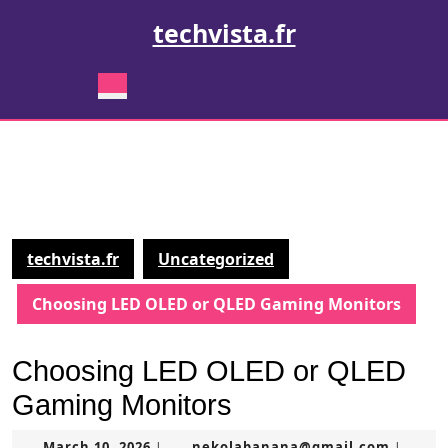
Skip
techvista.fr
to
content
Skip
Open
to
Button
content
techvista.fr
Uncategorized
Choosing LED OLED or QLED Gaming Monitors
Choosing LED OLED or QLED
Gaming Monitors
March
nekola
March 10, 2026
nekolabanana@gmail.com
|
|