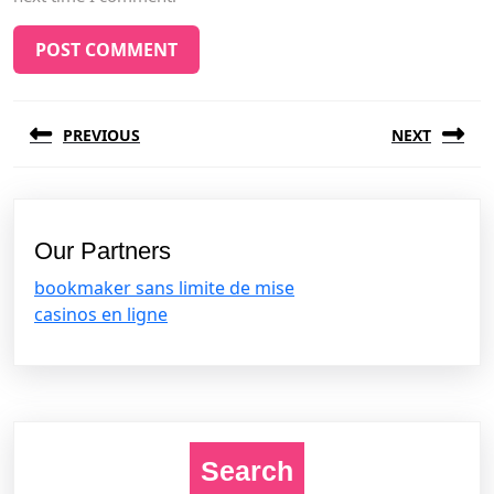
Post
PREVIOUS
NEXT
navigation
Previous
Next
post:
post:
Our Partners
bookmaker sans limite de mise
casinos en ligne
Search