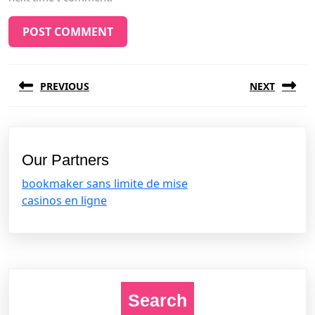
Post
PREVIOUS
NEXT
navigation
Previous
Next
post:
post:
Our Partners
bookmaker sans limite de mise
casinos en ligne
Search