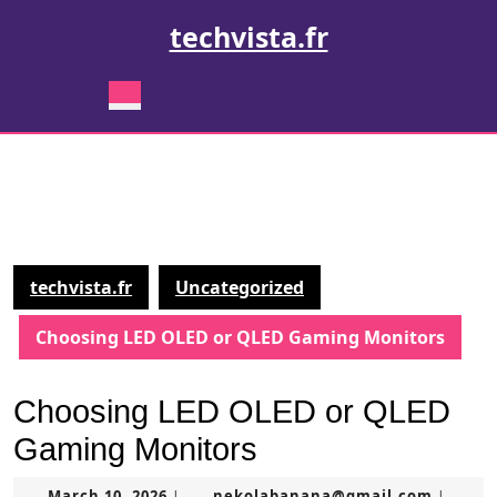
Skip
techvista.fr
to
content
Skip
Open
to
Button
content
techvista.fr
Uncategorized
Choosing LED OLED or QLED Gaming Monitors
Choosing LED OLED or QLED
Gaming Monitors
March
nekola
March 10, 2026
nekolabanana@gmail.com
|
|